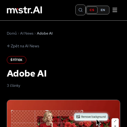
CS
EN
Domů
AI News
Adobe AI
Zpět na AI News
ŠTÍTEK
Adobe AI
3 články