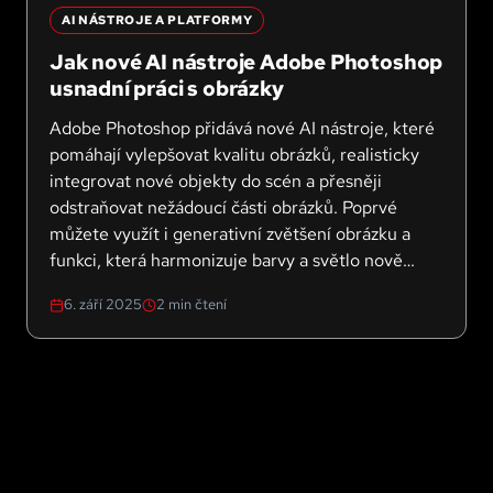
AI NÁSTROJE A PLATFORMY
Jak nové AI nástroje Adobe Photoshop
usnadní práci s obrázky
Adobe Photoshop přidává nové AI nástroje, které
pomáhají vylepšovat kvalitu obrázků, realisticky
integrovat nové objekty do scén a přesněji
odstraňovat nežádoucí části obrázků. Poprvé
můžete využít i generativní zvětšení obrázku a
funkci, která harmonizuje barvy a světlo nově
přidaných objektů s okolním prostředím.
6. září 2025
2
min čtení
Podívejme se na všechny novinky podrobněji.