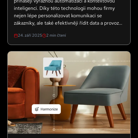
přinášejí výraznou automatizaci a kontextovou
inteligenci. Díky této technologii mohou firmy
nejen lépe personalizovat komunikaci se
zákazníky, ale také efektivněji řídit data a provozní
úkoly, a to vše s důrazem na praktické využití a
24. září 2025
2
min čtení
lidský přístup.