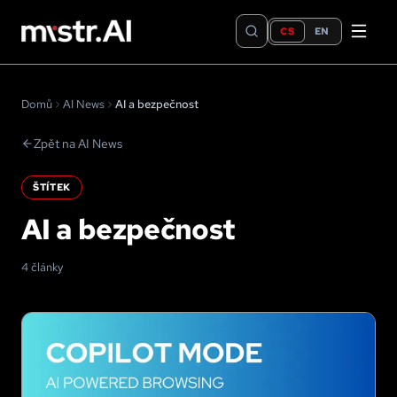
CS
EN
Domů
AI News
AI a bezpečnost
Zpět na AI News
ŠTÍTEK
AI a bezpečnost
4 články