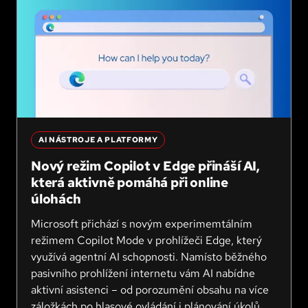
AI NÁSTROJE A PLATFORMY
Nový režim Copilot v Edge přináší AI,
která aktivně pomáhá při online
úlohách
Microsoft přichází s novým experimemtálním
režimem Copilot Mode v prohlížeči Edge, který
využívá agentní AI schopnosti. Namísto běžného
pasivního prohlížení internetu vám AI nabídne
aktivní asistenci – od porozumění obsahu na více
záložkách po hlasové ovládání i plánování úkolů.