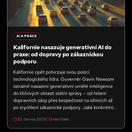
AI A PRÁCE
Kalifornie nasazuje generativní AI do
praxe: od dopravy po zákaznickou
podporu
Kalifornie opět potvrzuje svou pozici
technologického lídra. Guvernér Gavin Newsom
oznámil nasazení generativní umělé inteligence
do klíčových oblastí státní správy – od řešení
dopravních zácp přes bezpečnost na silnicích až
po zrychlení zákaznické podpory. Jaké konkrétní
projekty a technologie Kalifornie testuje a co to
22. června 2025
3
min čtení
znamená pro její obyvatele?