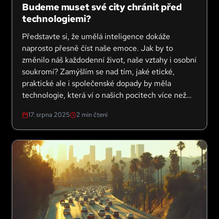
Budeme muset své city chránit před
technologiemi?
Představte si, že umělá inteligence dokáže
naprosto přesně číst naše emoce. Jak by to
změnilo náš každodenní život, naše vztahy i osobní
soukromí? Zamýšlím se nad tím, jaké etické,
praktické ale i společenské dopady by měla
technologie, která ví o našich pocitech více než
my sami. Odpověď vás možná překvapí.
17. srpna 2025
2
min čtení