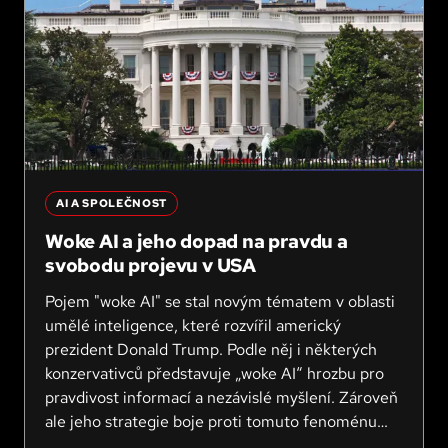
AI A SPOLEČNOST
Woke AI a jeho dopad na pravdu a
svobodu projevu v USA
Pojem "woke AI" se stal novým tématem v oblasti
umělé inteligence, které rozvířil americký
prezident Donald Trump. Podle něj i některých
konzervativců představuje „woke AI“ hrozbu pro
pravdivost informací a nezávislé myšlení. Zároveň
ale jeho strategie boje proti tomuto fenoménu
vyvolává otázky okolo svobody projevu a možných