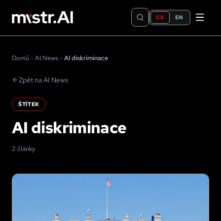
CS
EN
Domů
AI News
AI diskriminace
Zpět na AI News
ŠTÍTEK
AI diskriminace
2 články