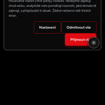
Používáme vlastní (first-party) cookies. Nezbytné zajišťují
chod webu, analytické nám pomáhají rozumět, jaká témata tě
zajímají, a přizpůsobit ti obsah. Žádné reklamní sítě třetích
stran.
Nastavení
Odmítnout vše
Přijmout vše