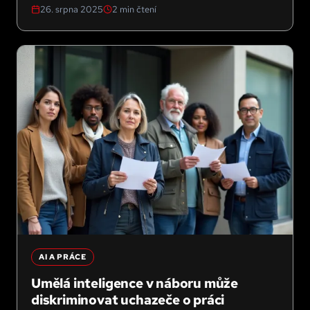
26. srpna 2025
2
min čtení
zásahů do práv podle Prvního dodatku ústavy
USA.
AI A PRÁCE
Umělá inteligence v náboru může
diskriminovat uchazeče o práci