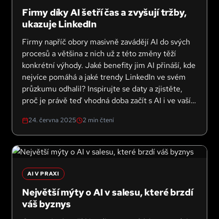
Firmy díky AI šetří čas a zvyšují tržby,
ukazuje LinkedIn
Firmy napříč obory masivně zavádějí AI do svých
procesů a většina z nich už z této změny těží
konkrétní výhody. Jaké benefity jim AI přináší, kde
nejvíce pomáhá a jaké trendy LinkedIn ve svém
průzkumu odhalil? Inspirujte se daty a zjistěte,
proč je právě teď vhodná doba začít s AI i ve vaší
firmě.
24. června 2025
2
min čtení
AI V PRAXI
Největší mýty o AI v salesu, které brzdí
váš byznys