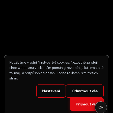
Používáme vlastní (first-party) cookies. Nezbytné zajišťují
chod webu, analytické nám pomáhají rozumět, jaká témata tě
zajímají, a přizpůsobit ti obsah. Žádné reklamní sítě třetích
stran.
Nastavení
Odmítnout vše
Přijmout vše