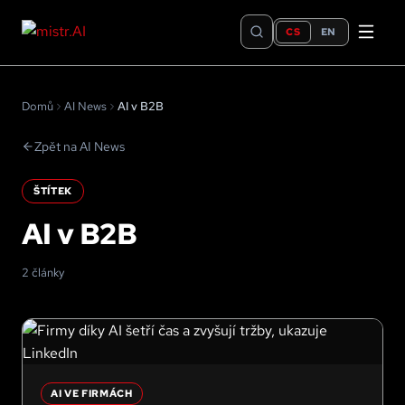
CS
EN
Domů
AI News
AI v B2B
Zpět na AI News
ŠTÍTEK
AI v B2B
2 články
AI VE FIRMÁCH