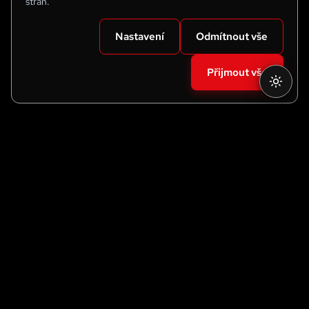
stran.
Nastavení
Odmítnout vše
Přijmout vše