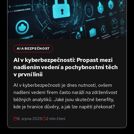
AI A BEZPEČNOST
AI v kyberbezpečnosti: Propast mezi
nadšením vedení a pochybnostmi těch
v první linii
AI v kyberbezpečnosti je dnes nutností, ovšem
nadšení vedení firem často naráží na zdrženlivost
běžných analytiků. Jaké jsou skutečné benefity,
kde je hranice důvěry, a jak lze napětí překonat?
6. srpna 2025
2
min čtení