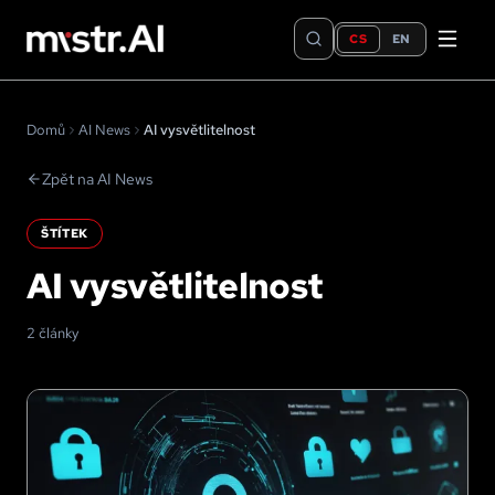
CS
EN
Domů
AI News
AI vysvětlitelnost
Zpět na AI News
ŠTÍTEK
AI vysvětlitelnost
2 články