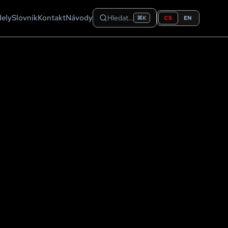
dely
Slovník
Kontakt
Návody
Hledat…
CS
EN
⌘K