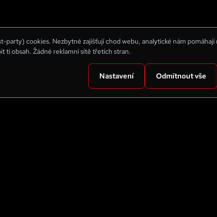
rst-party) cookies. Nezbytné zajišťují chod webu, analytické nám pomáhají
bit ti obsah. Žádné reklamní sítě třetích stran.
Nastavení
Odmítnout vše