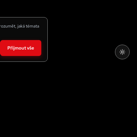
 rozumět, jaká témata
Přijmout vše