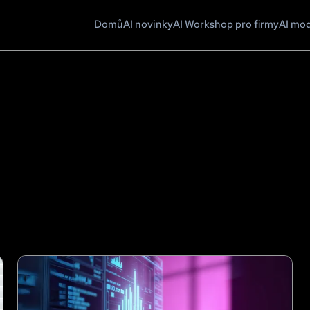
Domů
AI novinky
AI Workshop pro firmy
AI mo