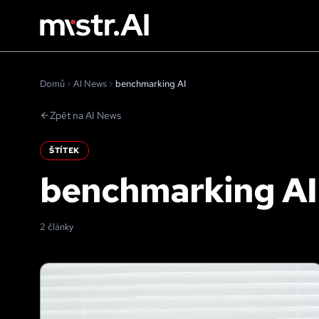
Domů
AI News
benchmarking AI
Zpět na AI News
ŠTÍTEK
benchmarking AI
2 články