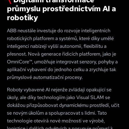
průmyslu prostřednictvím AI a
robotiky
ABB neustále investuje do rozvoje inteligentních
robotických platforem a systémů, které díky umělé
inteligenci nabízejí vyšší autonomii, flexibilitu a
přesnost. Nová generace řídicích platforem, jako je
OmniCore™, umožňuje integrovat senzory, pohyby a
aplikační vybavení do jednoho celku a zrychluje tak
průmyslové automatizační procesy.
Roboty vybavené AI nejenže zvládají opakující se
úkoly, ale díky technologiím jako Visual SLAM se
dokážou přizpůsobovat dynamickému prostředí, učit
se novým úkolům a spolupracovat s lidmi. Tato
technologie otevírá nové možnosti ve výrobě,
logistice i dalších odvětvích a posunuje průmysl k