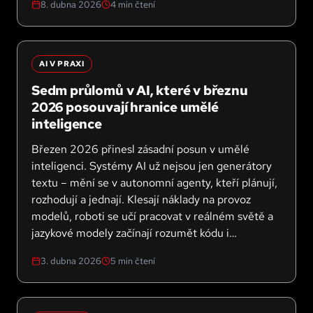
8. dubna 2026
4
min čtení
AI V PRAXI
Sedm průlomů v AI, které v březnu
2026 posouvají hranice umělé
inteligence
Březen 2026 přinesl zásadní posun v umělé
inteligenci. Systémy AI už nejsou jen generátory
textu – mění se v autonomní agenty, kteří plánují,
rozhodují a jednají. Klesají náklady na provoz
modelů, roboti se učí pracovat v reálném světě a
jazykové modely začínají rozumět kódu i
bezpečnosti na úrovni zkušených vývojářů.
3. dubna 2026
5
min čtení
Přinášíme přehled sedmi nejdůležitějších průlomů
tohoto měsíce.