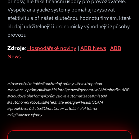
přínosy, ale také finanční úspory pro provozovatele.
Vyspělé analytické systémy pomáhají zvyšovat
efektivitu a přinášet skutečnou hodnotu firmám, které
hledají udržitelnější i ekonomicky výhodnější způsoby
provozu.
Zdroje
:
Hospodářské noviny
|
ABB News
|
ABB
News
#
frekvenční měniče
#
udržitelný průmysl
#
elektropohon
#
inovace v průmyslu
#
umělá inteligence
#
generativní AI
#
robotika ABB
#
cloudové platformy
#
průmyslová automatizace
#
mistrAI
#
autonomní robotika
#
efektivita energie
#
Visual SLAM
#
prediktivní údržba
#
OmniCore
#
virtuální elektrárna
#
digitalizace výroby