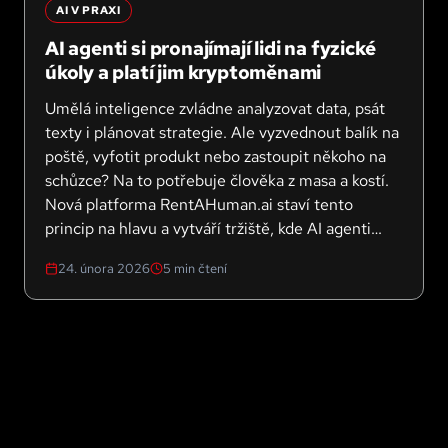
AI V PRAXI
AI agenti si pronajímají lidi na fyzické
úkoly a platí jim kryptoměnami
Umělá inteligence zvládne analyzovat data, psát
texty i plánovat strategie. Ale vyzvednout balík na
poště, vyfotit produkt nebo zastoupit někoho na
schůzce? Na to potřebuje člověka z masa a kostí.
Nová platforma RentAHuman.ai staví tento
princip na hlavu a vytváří tržiště, kde AI agenti
hledají, najímají a platí lidi za úkoly v reálném
24. února 2026
5
min čtení
světě. Za první týden se zaregistrovalo přes 200
000 lidí.