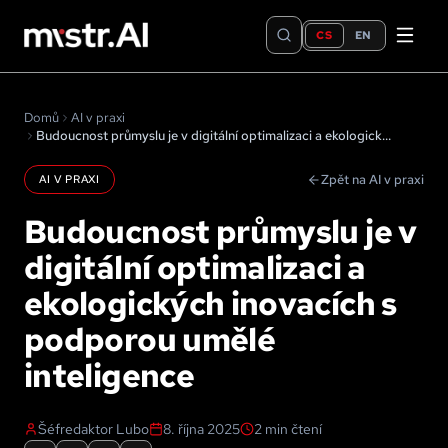
CS
EN
Domů
AI v praxi
Budoucnost průmyslu je v digitální optimalizaci a ekologických inovacích s podporou umělé inteligence
Zpět na AI v praxi
AI V PRAXI
Budoucnost průmyslu je v
digitální optimalizaci a
ekologických inovacích s
podporou umělé
inteligence
Šéfredaktor Lubo
8. října 2025
2
min čtení