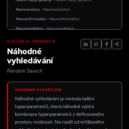
Neuroevoluce
–
Neuroevolution
Neuroinformatika
–
Neuroinformatics
Neuromarketing
–
Neuromarketing
Neuromorfní výpočty
–
Neuromorphic Computing
SLOVNÍK AI · PÍSMENO
N
Neuromorphic computing
–
Neuromorphic Computing
Náhodné
Neuronová síť
–
Neural Network
vyhledávání
Neuronový přenos stylu
–
Neural Style Transfer
Random Search
Neuroprotézy
–
Neuroprosthetics
Neurosymbolická AI
–
Neurosymbolic AI
ODBORNÉ VYSVĚTLENÍ
NIS 2
Náhodné vyhledávání je metoda ladění
NLP
–
Natural Language Processing (Zpracování
hyperparametrů, která náhodně vybírá
přirozeného jazyka)
kombinace hyperparametrů z definovaného
Non-fungible tokeny
–
Non-fungible Tokens
prostoru možností. Na rozdíl od mřížkového
Normalizující toky
–
Normalizing Flows