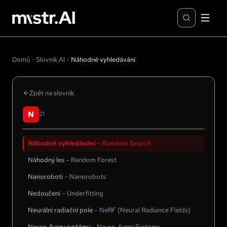
Domů
Slovník AI
Náhodné vyhledávání
Zpět na slovník
N
21
Náhodné vyhledávání
–
Random Search
Náhodný les
–
Random Forest
Nanoroboti
–
Nanorobots
Nedoučení
–
Underfitting
Neurální radiační pole
–
NeRF (Neural Radiance Fields)
Neuro-fuzzy systémy
–
Neuro-fuzzy Systems