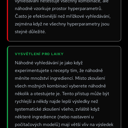
vyhledávání netestuje všechny kombinace, ale
náhodně vzorkuje prostor hyperparametrů.
Nulová znalost důkazu
–
Zero-knowledge Proof
Často je efektivnější než mřížkové vyhledávání,
Nulové učení
–
Zero-shot Learning
zejména když ne všechny hyperparametry jsou
stejně důležité.
VYSVĚTLENÍ PRO LAIKY
Náhodné vyhledávání je jako když
experimentujete s recepty tím, že náhodně
měníte množství ingrediencí. Místo zkoušení
všech možných kombinací vyberete náhodně
několik a otestujete je. Tento přístup může být
rychlejší a někdy najde lepší výsledky než
systematické zkoušení všeho, zvláště když
některé ingredience (nebo nastavení u
počítačových modelů) mají větší vliv na výsledek