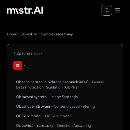
Domů
Slovník AI
Optimalizace trasy
Zpět na slovník
O
17
Obecné nařízení o ochraně osobních údajů
–
General
Data Protection Regulation (GDPR)
Obrazová syntéza
–
Image Synthesis
Obsahové filtrování
–
Content-based Filtering
OCEAN model
–
OCEAN model
Odpovídání na otázky
–
Question Answering