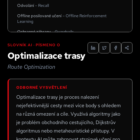
Odvolání
–
Recall
Offline posilované učení
–
Offline Reinforcement
Learning
Ochranné zábrany
–
Guardrails
Omezená umělá inteligence
–
Narrow AI
SLOVNÍK AI · PÍSMENO
O
Ontologie
–
Ontology
Optimalizace trasy
OpenAI
–
OpenAI
Route Optimization
Optické rozpoznávání znaků
–
Optical Character
Recognition
ODBORNÉ VYSVĚTLENÍ
Optimalizace
–
Optimization
Optimalizace trasy je proces nalezení
Optimalizace trasy
–
Route Optimization
nejefektivnější cesty mezi více body s ohledem
Orgány na čipu
–
Organs-on-a-chip
na různá omezení a cíle. Využívá algoritmy jako
OSINT (Open Source Intelligence)
–
OSINT (Open
je problém obchodního cestujícího, Dijkstrův
Source Intelligence)
algoritmus nebo metaheuristické přístupy. V
Otrávení dat
–
Data Poisoning
kontextu AI může zahrnovat strojové učení pro