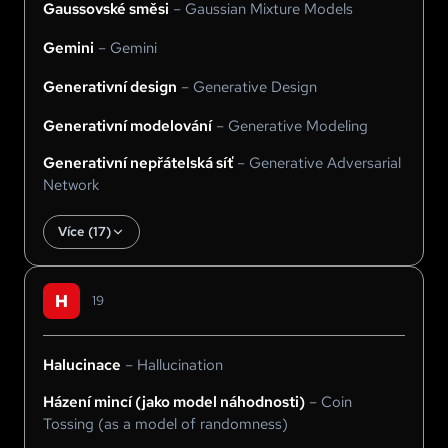
Gaussovské směsi
–
Gaussian Mixture Models
Gemini
–
Gemini
Generativní design
–
Generative Design
Generativní modelování
–
Generative Modeling
Generativní nepřátelská síť
–
Generative Adversarial
Network
Více (
17
)
H
19
Halucinace
–
Hallucination
Házení mincí (jako model náhodnosti)
–
Coin
Tossing (as a model of randomness)