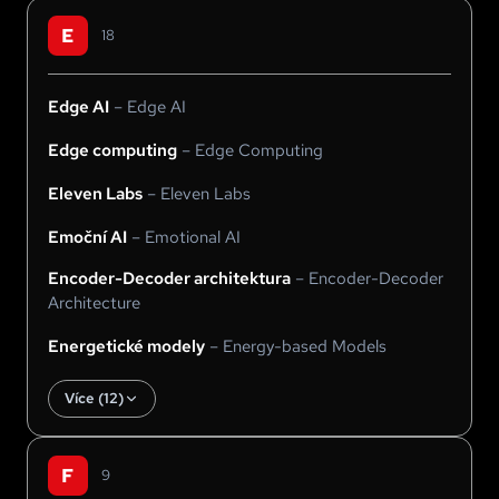
E
18
Edge AI
–
Edge AI
Edge computing
–
Edge Computing
Eleven Labs
–
Eleven Labs
Emoční AI
–
Emotional AI
Encoder-Decoder architektura
–
Encoder-Decoder
Architecture
Energetické modely
–
Energy-based Models
Více (
12
)
F
9