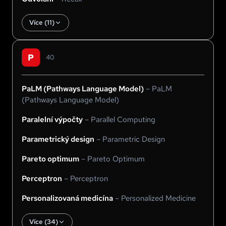
Více (
11
)
P
40
PaLM (Pathways Language Model)
–
PaLM
(Pathways Language Model)
Paralelní výpočty
–
Parallel Computing
Parametrický design
–
Parametric Design
Pareto optimum
–
Pareto Optimum
Perceptron
–
Perceptron
Personalizovaná medicína
–
Personalized Medicine
Více (
34
)