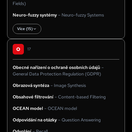
Fields)
Neuro-fuzzy systémy
–
Neuro-fuzzy Systems
Více (
15
)
O
17
Obecné nařízení o ochraně osobních údajů
–
General Data Protection Regulation (GDPR)
Obrazová syntéza
–
Image Synthesis
Obsahové filtrování
–
Content-based Filtering
OCEAN model
–
OCEAN model
Odpovídání na otázky
–
Question Answering
Odvolání
–
Recall