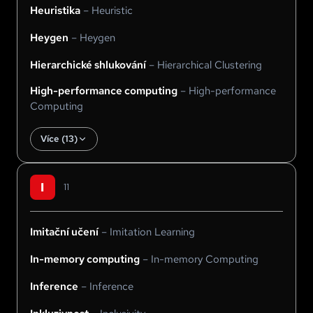
Heuristika
–
Heuristic
Heygen
–
Heygen
Hierarchické shlukování
–
Hierarchical Clustering
High-performance computing
–
High-performance
Computing
Více (
13
)
I
11
Imitační učení
–
Imitation Learning
In-memory computing
–
In-memory Computing
Inference
–
Inference