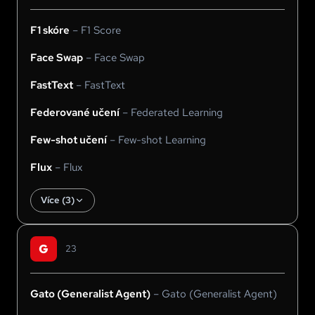
F1 skóre
–
F1 Score
Face Swap
–
Face Swap
FastText
–
FastText
Federované učení
–
Federated Learning
Few-shot učení
–
Few-shot Learning
Flux
–
Flux
Více (
3
)
G
23
Gato (Generalist Agent)
–
Gato (Generalist Agent)