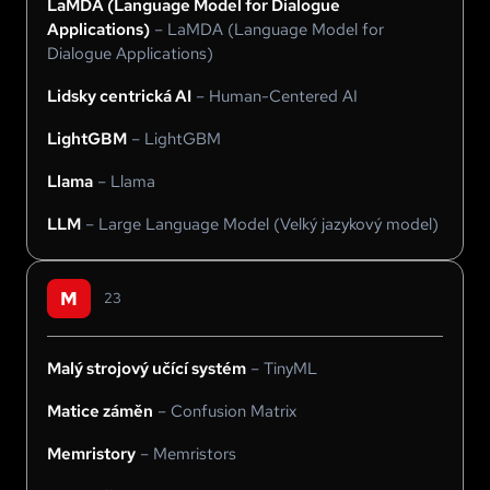
LaMDA (Language Model for Dialogue
Applications)
–
LaMDA (Language Model for
Dialogue Applications)
Lidsky centrická AI
–
Human-Centered AI
LightGBM
–
LightGBM
Llama
–
Llama
LLM
–
Large Language Model (Velký jazykový model)
M
23
Malý strojový učící systém
–
TinyML
Matice záměn
–
Confusion Matrix
Memristory
–
Memristors