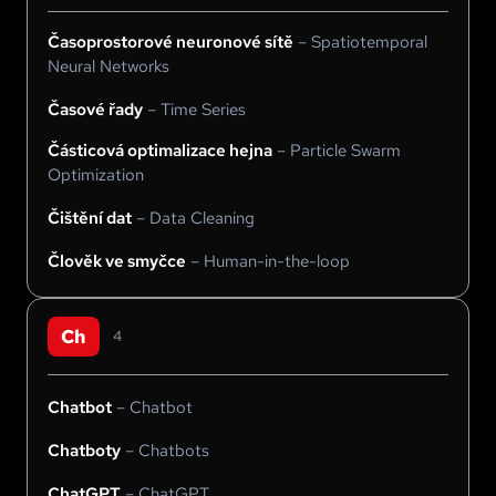
Časoprostorové neuronové sítě
–
Spatiotemporal
Neural Networks
Časové řady
–
Time Series
Částicová optimalizace hejna
–
Particle Swarm
Optimization
Čištění dat
–
Data Cleaning
Člověk ve smyčce
–
Human-in-the-loop
Ch
4
Chatbot
–
Chatbot
Chatboty
–
Chatbots
ChatGPT
–
ChatGPT