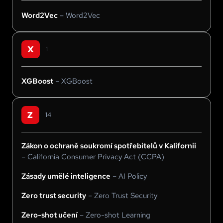
Word2Vec
–
Word2Vec
X
1
XGBoost
–
XGBoost
Z
14
Zákon o ochraně soukromí spotřebitelů v Kalifornii
–
California Consumer Privacy Act (CCPA)
Zásady umělé inteligence
–
AI Policy
Zero trust security
–
Zero Trust Security
Zero-shot učení
–
Zero-shot Learning