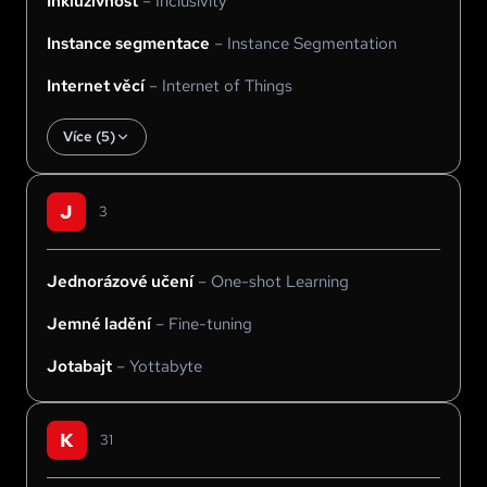
Inkluzivnost
–
Inclusivity
Instance segmentace
–
Instance Segmentation
Internet věcí
–
Internet of Things
Více (
5
)
J
3
Jednorázové učení
–
One-shot Learning
Jemné ladění
–
Fine-tuning
Jotabajt
–
Yottabyte
K
31