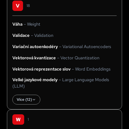
V
18
Váha
–
Weight
Validace
–
Validation
Variační autoenkodéry
–
Variational Autoencoders
Vektorová kvantizace
–
Vector Quantization
Vektorová reprezentace slov
–
Word Embeddings
Velké jazykové modely
–
Large Language Models
(LLM)
Více (
12
)
W
1