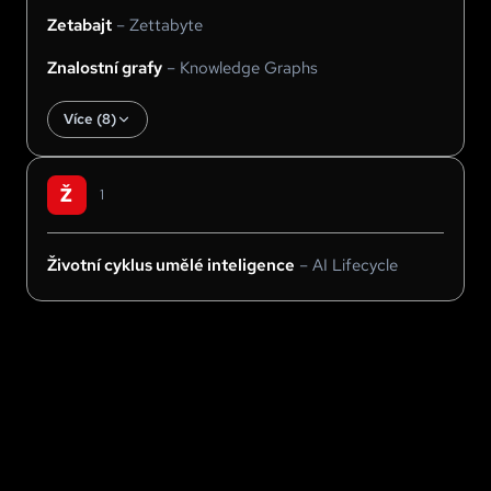
Zetabajt
–
Zettabyte
Znalostní grafy
–
Knowledge Graphs
Více (
8
)
Ž
1
Životní cyklus umělé inteligence
–
AI Lifecycle