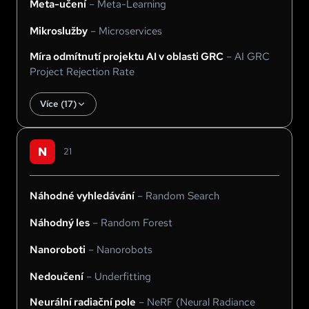
Meta-učení
–
Meta-Learning
Mikroslužby
–
Microservices
Míra odmítnutí projektu AI v oblasti GRC
–
AI GRC
Project Rejection Rate
Více (
17
)
N
21
Náhodné vyhledávání
–
Random Search
Náhodný les
–
Random Forest
Nanoroboti
–
Nanorobots
Nedoučení
–
Underfitting
Neurální radiační pole
–
NeRF (Neural Radiance