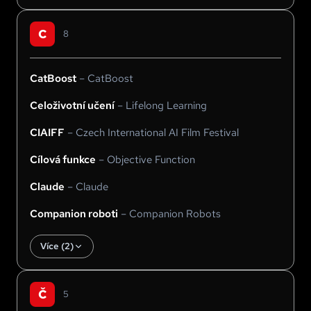
C
8
CatBoost
–
CatBoost
Celoživotní učení
–
Lifelong Learning
CIAIFF
–
Czech International AI Film Festival
Cílová funkce
–
Objective Function
Claude
–
Claude
Companion roboti
–
Companion Robots
Více (
2
)
Č
5