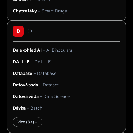
Chytré léky
–
Smart Drugs
D
39
Dalekohled AI
–
AI Binoculars
DALL-E
–
DALL-E
Databáze
–
Database
Datová sada
–
Dataset
Datová věda
–
Data Science
Dávka
–
Batch
Více (
33
)