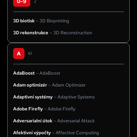
0-9
2
3D biotisk
–
3D Bioprinting
3D rekonstrukce
–
3D Reconstruction
A
61
AdaBoost
–
AdaBoost
Adam optimizér
–
Adam Optimizer
Adaptivní systémy
–
Adaptive Systems
Adobe Firefly
–
Adobe Firefly
Adversarialní útok
–
Adversarial Attack
Afektivní výpočty
–
Affective Computing