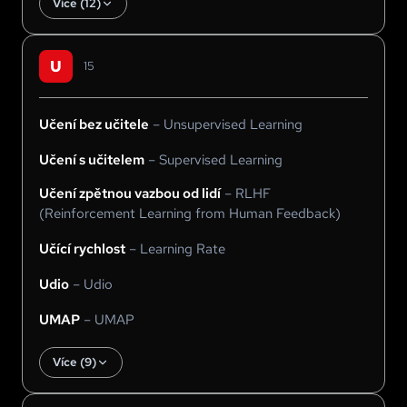
Více (
12
)
U
15
Učení bez učitele
–
Unsupervised Learning
Učení s učitelem
–
Supervised Learning
Učení zpětnou vazbou od lidí
–
RLHF
(Reinforcement Learning from Human Feedback)
Učící rychlost
–
Learning Rate
Udio
–
Udio
UMAP
–
UMAP
Více (
9
)