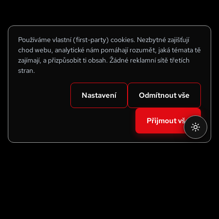
Používáme vlastní (first-party) cookies. Nezbytné zajišťují
chod webu, analytické nám pomáhají rozumět, jaká témata tě
zajímají, a přizpůsobit ti obsah. Žádné reklamní sítě třetích
stran.
Nastavení
Odmítnout vše
Přijmout vše