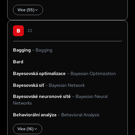
Více (
55
)
B
22
Bagging
–
Bagging
Bard
Bayesovská optimalizace
–
Bayesian Optimization
Bayesovská síť
–
Bayesian Network
Bayesovské neuronové sítě
–
Bayesian Neural
Networks
Behaviorální analýza
–
Behavioral Analysis
Více (
16
)