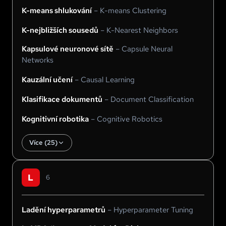
K-means shlukování
–
K-means Clustering
K-nejbližších sousedů
–
K-Nearest Neighbors
Kapsulové neuronové sítě
–
Capsule Neural
Networks
Kauzální učení
–
Causal Learning
Klasifikace dokumentů
–
Document Classification
Kognitivní robotika
–
Cognitive Robotics
Více (
25
)
L
6
Ladění hyperparametrů
–
Hyperparameter Tuning